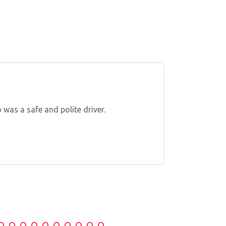
Inconit
 was a safe and polite driver.
Chauffeur 