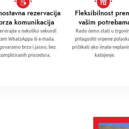
nostavna rezervacija
Fleksibilnost pre
 brza komunikacija
vašim potrebam
ervirajte u nekoliko sekundi
Rado ćemo stati u trgovi
tem WhatsAppa ili e‑maila.
prilagoditi vrijeme polaska 
ovaramo brzo i jasno, bez
pričekati ako imate neplani
kompliciranih procedura.
kašnjenje.