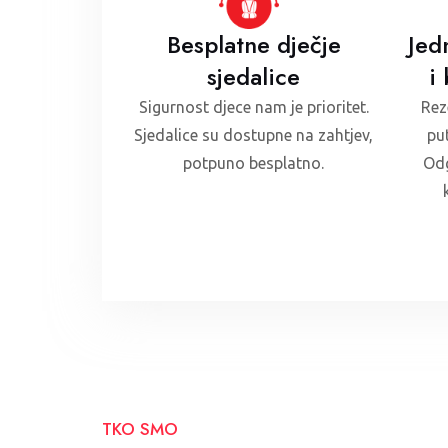
Besplatne dječje
Jed
sjedalice
i
Sigurnost djece nam je prioritet.
Rez
Sjedalice su dostupne na zahtjev,
pu
potpuno besplatno.
Odg
TKO SMO