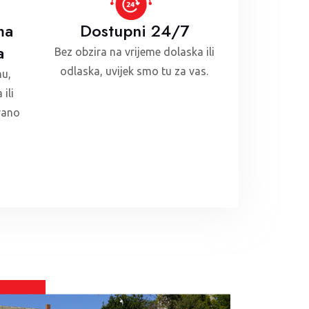
ma
Dostupni 24/7
a
Bez obzira na vrijeme dolaska ili
odlaska, uvijek smo tu za vas.
nu,
ili
rano