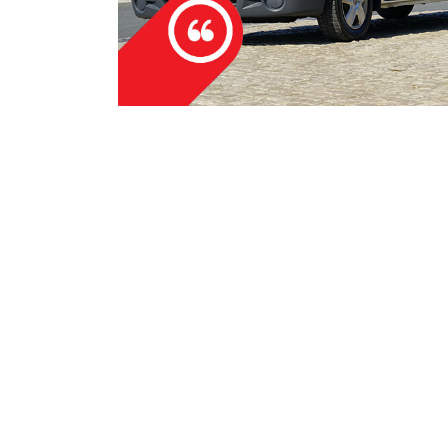
Jan Marchlewski
Firma godna polecenia. Zorganizowali
osobowej rodziny czyściutkim Merce
eme i potvrda
czas i zgodnie z tym co było umówion
Dziękujemy i na pewno skorzystamy z
przyszłości.