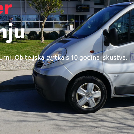
er
nju
gurni! Obiteljska tvrtka s 10 godina iskustva.