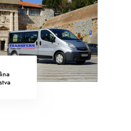
ina
stva