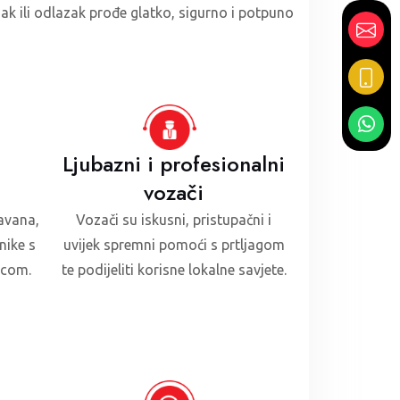
ak ili odlazak prođe glatko, sigurno i potpuno
i
Ljubazni i profesionalni
vozači
avana,
Vozači su iskusni, pristupačni i
nike s
uvijek spremni pomoći s prtljagom
jecom.
te podijeliti korisne lokalne savjete.