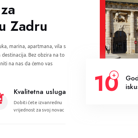
 za
 u Zadru
ka, marina, apartmana, vila s
destinacija. Bez obzira na to
loniti na nas da ćemo vas
10
God
isku
Kvalitetna usluga
Dobiti ćete izvanrednu
vrijednost za svoj novac