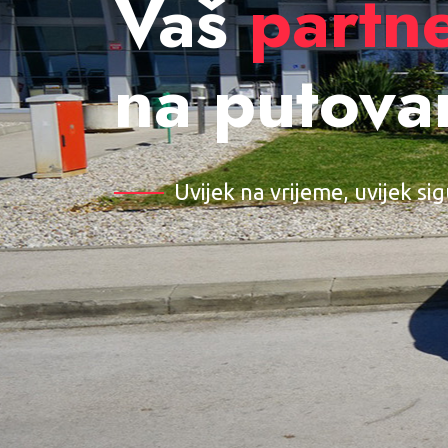
Vaš
partn
na putova
Uvijek na vrijeme, uvijek si