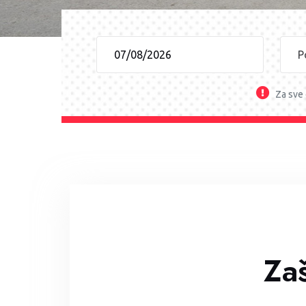
Za sve 
Zaš