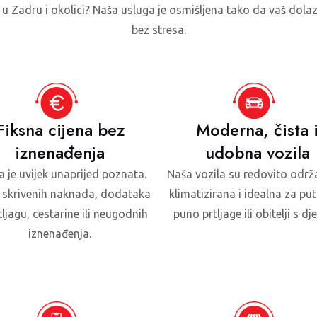
u Zadru i okolici? Naša usluga je osmišljena tako da vaš dolaz
bez stresa.
Fiksna cijena bez
Moderna, čista 
iznenađenja
udobna vozila
a je uvijek unaprijed poznata.
Naša vozila su redovito održ
skrivenih naknada, dodataka
klimatizirana i idealna za put
tljagu, cestarine ili neugodnih
puno prtljage ili obitelji s d
iznenađenja.