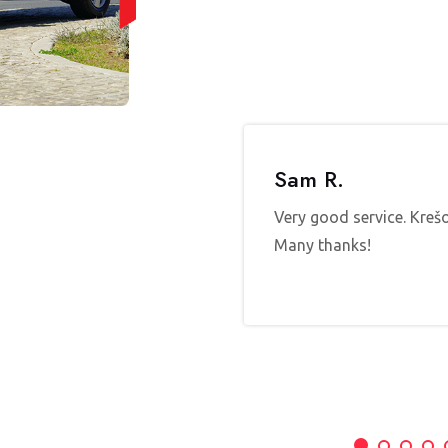
Sam R.
 transport dla naszej 5-
desem V-class. Wszystko na
Very good service. Krešo
e. Bardzo łatwy kontakt.
Many thanks!
 usług Petrotansfers w