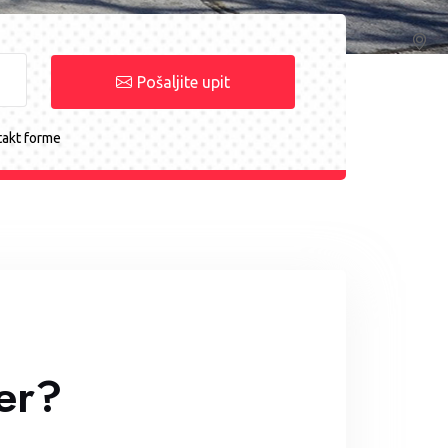
Pošaljite upit
takt forme
fer?